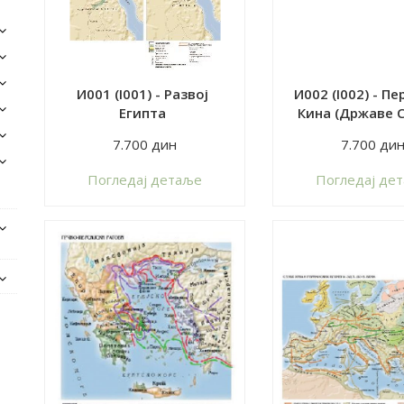
И001 (I001) - Развој
И002 (I002) - Пе
Египта
Кина (Државе 
истока)
7.700 дин
7.700 ди
Пoгледај детаље
Пoгледај де