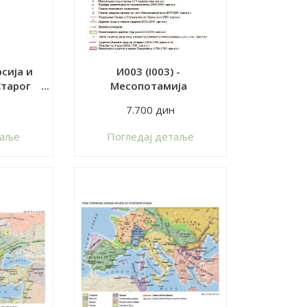
рсија и
И003 (I003) -
Старог
Месопотамија
н
7.700 дин
таље
Пoгледај детаље