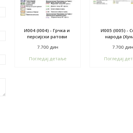
И004 (I004) - Грчка и
И005 (I005) - 
персијски ратови
народа (Хун
германских пл
7.700 дин
7.700 ди
Пoгледај детаље
Пoгледај де