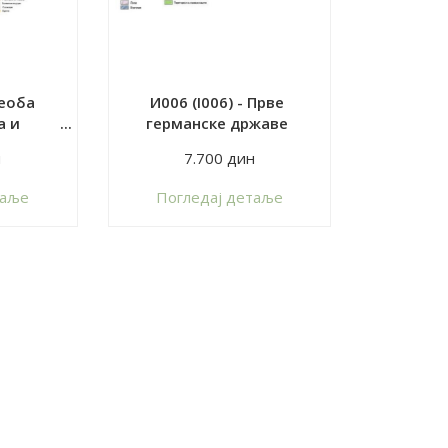
Сеоба
И006 (I006) - Прве
а и
германске државе
емена)
н
7.700 дин
таље
Пoгледај детаље