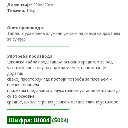
Димензије:
200x120cm
Тежина:
10kg
____________________________________
Опис производа:
Табла је урамљена алуминијумским лајснама са држачем
за сунђер.
____________________________________
Употреба производа:
Школска табла представља основно средство за рад
у сваком простору
за рад или учење, практичан је
додатак
свакој просторији где постоји потреба
за писањем и
презентовањем
приликом предавања у едукативним установама,
било да
су то основне,
средње, школе страних језика и остале сличне установе.
____________________________________
Шифра: Ш004
(Š004)