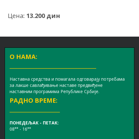
Цена:
13.200 дин
О НАМА:
_______________________________
Наставна средства и помагала одговарају потребама
за лакше савлађивање наставе предвиђене
наставним програмима Републике Србије.
РАДНО ВРЕМЕ:
__________________
ПОНЕДЕЉАК - ПЕТАК:
08°° - 16°°